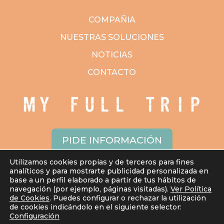
COMPAÑIA
NUESTRAS SOLUCIONES
NOTICIAS
CONTACTO
PIDE INFORMACIÓN
Utilizamos cookies propias y de terceros para fines
analíticos y para mostrarte publicidad personalizada en
base a un perfil elaborado a partir de tus hábitos de
navegación (por ejemplo, páginas visitadas).
Ver Política
de Cookies
. Puedes configurar o rechazar la utilización
de cookies indicándolo en el siguiente selector:
© 2024
MY FULL TRIP
|
Aviso Legal
|
Política de Privacidad
|
Política
Configuración
de Cookies