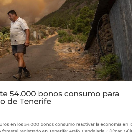
ite 54.000 bonos consumo para
io de Tenerife
uros en los 54.000 bonos consumo reactivar la economía en lo
forestal registrado en Tenerife: Arafo, Candelaria, Güímar, Güí